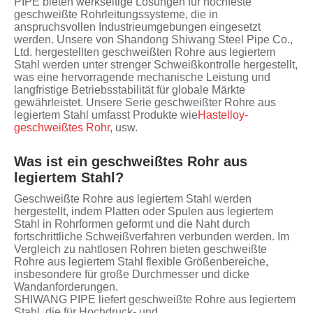
PIPE bieten werkseitige Lösungen für hochfeste
geschweißte Rohrleitungssysteme, die in
anspruchsvollen Industrieumgebungen eingesetzt
werden. Unsere von Shandong Shiwang Steel Pipe Co.,
Ltd. hergestellten geschweißten Rohre aus legiertem
Stahl werden unter strenger Schweißkontrolle hergestellt,
was eine hervorragende mechanische Leistung und
langfristige Betriebsstabilität für globale Märkte
gewährleistet. Unsere Serie geschweißter Rohre aus
legiertem Stahl umfasst Produkte wie
Hastelloy-
geschweißtes Rohr
, usw.
Was ist ein geschweißtes Rohr aus
legiertem Stahl?
Geschweißte Rohre aus legiertem Stahl werden
hergestellt, indem Platten oder Spulen aus legiertem
Stahl in Rohrformen geformt und die Naht durch
fortschrittliche Schweißverfahren verbunden werden. Im
Vergleich zu nahtlosen Rohren bieten geschweißte
Rohre aus legiertem Stahl flexible Größenbereiche,
insbesondere für große Durchmesser und dicke
Wandanforderungen.
SHIWANG PIPE liefert geschweißte Rohre aus legiertem
Stahl, die für Hochdruck- und