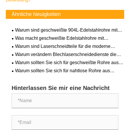
Ähnliche Neuigkeiten
Warum sind geschweißte 904L-Edelstahlrohre mit
100 % RT-Prüfung für raue Umgebungen von
Was macht geschweißte Edelstahlrohre mit
entscheidender Bedeutung?
besonders großem Durchmesser für moderne
Warum sind Laserschneidteile für die moderne
Industriesysteme unverzichtbar?
Fertigung unerlässlich?
Warum verändern Blechlaserschneidedienste die
moderne Fertigung?
Warum sollten Sie sich für geschweißte Rohre aus
legiertem Stahl für industrielle Anwendungen
Warum sollten Sie sich für nahtlose Rohre aus
entscheiden?
Kohlenstoffstahl für industrielle Anwendungen
entscheiden?
Hinterlassen Sie mir eine Nachricht