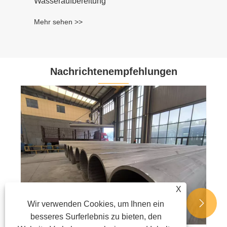
Nachrichtenempfehlungen
Was ist ein geschweißtes
Kohlenstoffstahlrohr mit kleinem
Durchmesser und warum wird es häufig in
Mehr sehen >>
industriellen Anwendungen verwendet?
X


Wir verwenden Cookies, um Ihnen ein
besseres Surferlebnis zu bieten, den