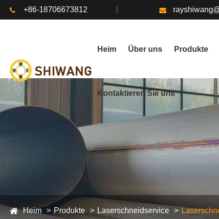
+86-18706673812
rayshiwang
Heim
Über uns
Produkte
Kontaktieren Sie uns
Heim
Produkte
Laserschneidservice
Laserschn