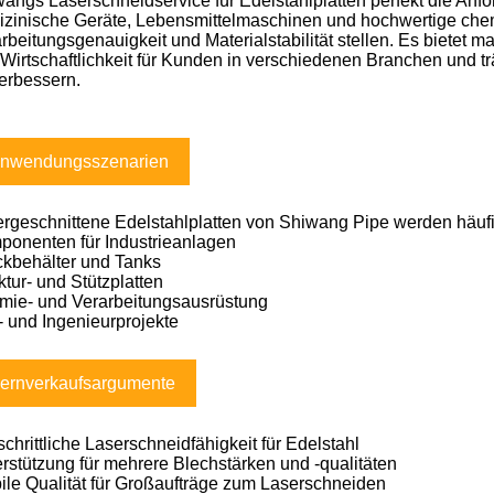
angs Laserschneidservice für Edelstahlplatten perfekt die Anfo
zinische Geräte, Lebensmittelmaschinen und hochwertige chem
rbeitungsgenauigkeit und Materialstabilität stellen. Es bietet
Wirtschaftlichkeit für Kunden in verschiedenen Branchen und t
erbessern.
nwendungsszenarien
rgeschnittene Edelstahlplatten von Shiwang Pipe werden häufi
ponenten für Industrieanlagen
ckbehälter und Tanks
ktur- und Stützplatten
mie- und Verarbeitungsausrüstung
 und Ingenieurprojekte
ernverkaufsargumente
schrittliche Laserschneidfähigkeit für Edelstahl
rstützung für mehrere Blechstärken und -qualitäten
ile Qualität für Großaufträge zum Laserschneiden