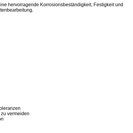
ine hervorragende Korrosionsbeständigkeit, Festigkeit und
ttenbearbeitung.
toleranzen
e zu vermeiden
on