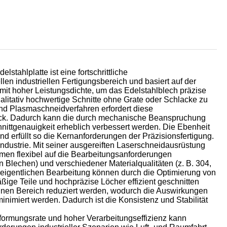
العربية
stahlplatte ist eine fortschrittliche
len industriellen Fertigungsbereich und basiert auf der
mit hoher Leistungsdichte, um das Edelstahlblech präzise
litativ hochwertige Schnitte ohne Grate oder Schlacke zu
nd Plasmaschneidverfahren erfordert diese
tück. Dadurch kann die durch mechanische Beanspruchung
ittgenauigkeit erheblich verbessert werden. Die Ebenheit
d erfüllt so die Kernanforderungen der Präzisionsfertigung.
industrie. Mit seiner ausgereiften Laserschneidausrüstung
n flexibel auf die Bearbeitungsanforderungen
n Blechen) und verschiedener Materialqualitäten (z. B. 304,
 eigentlichen Bearbeitung können durch die Optimierung von
ge Teile und hochpräzise Löcher effizient geschnitten
inen Bereich reduziert werden, wodurch die Auswirkungen
nimiert werden. Dadurch ist die Konsistenz und Stabilität
erformungsrate und hoher Verarbeitungseffizienz kann