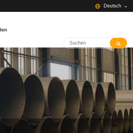
Deutsch
English
den
简体中文
Español
Português
русский
Français
日本語
Deutsch
tiếng Việt