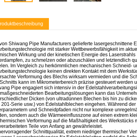
roduktbeschreibung
von Shiwang Pipe Manufacturers gelieferte lasergeschnittene Edel
rbeitungstechnologie mit starker Wettbewerbsfähigkeit im aktuel
mischen Wirkung und der kinetischen Energie des Laserstrahls 
erdampfen, zu schmelzen oder abzuschälen und letztendlich qua
elen. Im Vergleich zu herkömmlichen mechanischen Schneid- u
rbeitungstechnologie keinen direkten Kontakt mit dem Werks
rsachte Verformung des Blechs wirksam vermieden und die Schn
Schnitts kann im Mikrometerbereich präzise gesteuert werden un
ang Pipe engagiert sich intensiv in der Edelstahlverarbeitungs
 maßgeschneiderten Bearbeitungslösungen kann das Unternehme
rschiedlicher Dicken (von ultradünnen Blechen bis hin zu dicke
 201-Serie usw.) von Edelstahlblechen eingehen. Während der
rparametern und Schneidpfaden nicht nur komplexe unregelmäßi
en, sondern auch die Wärmeeinflusszone auf einen extrem kle
thermischen Verformung auf die Maßhaltigkeit des Werkstücks mi
verarbeiteten Teile von Anfang an gewährleistet.
hervorragender Schnittqualität, extrem niedriger thermischer V