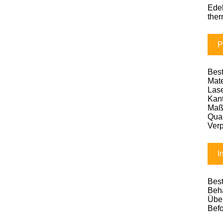
Edel
ther
P
Best
Mate
Las
Kan
Maß
Qual
Ver
I
Best
Beha
Über
Befo