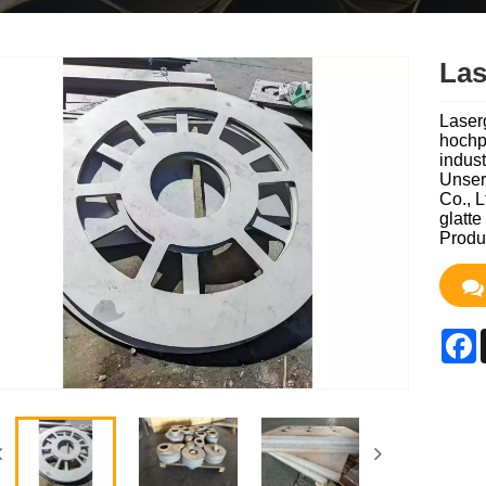
Las
Laser
hochpr
indus
Unser
Co., 
glatte
Produ
F