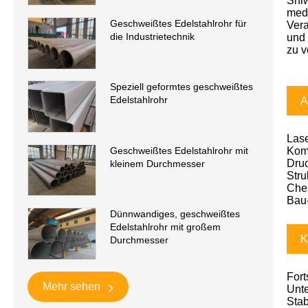
Shiw
medi
Geschweißtes Edelstahlrohr für
Vera
die Industrietechnik
und 
zu v
Speziell geformtes geschweißtes
Edelstahlrohr
A
Lase
Geschweißtes Edelstahlrohr mit
Kom
Dru
kleinem Durchmesser
Stru
Che
Bau-
Dünnwandiges, geschweißtes
Edelstahlrohr mit großem
K
Durchmesser
Fort
Mehr sehen
Unte
Stab