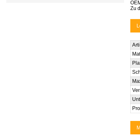
OEM
Zu d
L
Art
Mat
Pla
Sch
Max
Ver
Unt
Pr
M