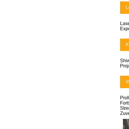
L
Lase
Expo
K
Shiw
Proj
W
Prof
Fort
Stre
Zuve