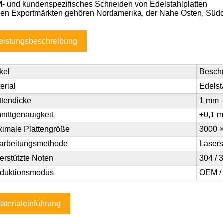
- und kundenspezifisches Schneiden von Edelstahlplatten
en Exportmärkten gehören Nordamerika, der Nahe Osten, Südo
eistungsbeschreibung
ikel
Besch
erial
Edelst
ttendicke
1 mm 
nittgenauigkeit
±0,1 
imale Plattengröße
3000 
arbeitungsmethode
Laser
erstützte Noten
304 / 
oduktionsmodus
OEM / 
aterialeinführung