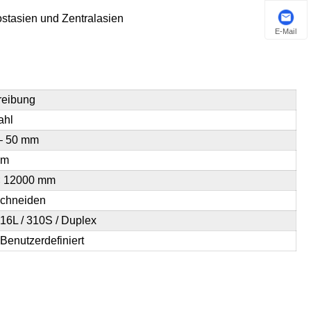
stasien und Zentralasien
E-Mail
reibung
ahl
– 50 mm
mm
× 12000 mm
schneiden
316L / 310S / Duplex
Benutzerdefiniert