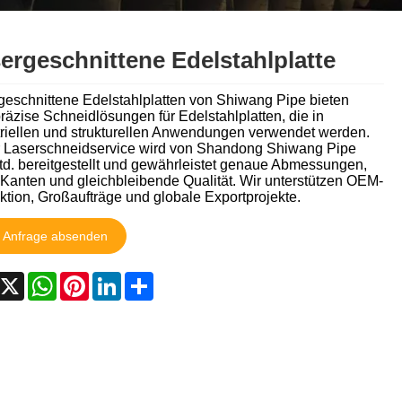
Italiano
Nederlands
ergeschnittene Edelstahlplatte
ภาษาไทย
geschnittene Edelstahlplatten von Shiwang Pipe bieten
äzise Schneidlösungen für Edelstahlplatten, die in
Polski
triellen und strukturellen Anwendungen verwendet werden.
 Laserschneidservice wird von Shandong Shiwang Pipe
Ltd. bereitgestellt und gewährleistet genaue Abmessungen,
한국어
 Kanten und gleichbleibende Qualität. Wir unterstützen OEM-
ktion, Großaufträge und globale Exportprojekte.
Svenska
Anfrage absenden
magyar
acebook
X
WhatsApp
Pinterest
LinkedIn
Share
Malay
বাংলা ভাষার
Dansk