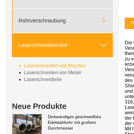

Rohrverschraubung
P
Die 

Laserschneidservice
Vera
ther
zu v
erzi
Laserschneiden von Blechen
Vera
Laserschneiden von Metall
veru
Laserschneidteile
des 
Shiw
und
unte
316,
Neue Produkte
Lase
werd
Dickwandiges geschweißtes
der 
Edelstahlrohr mit großem
der 
Durchmesser
Mit 